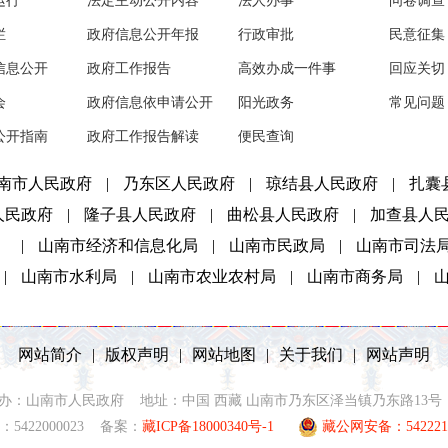
运行
法定主动公开内容
法人办事
问卷调查
栏
政府信息公开年报
行政审批
民意征集
信息公开
政府工作报告
高效办成一件事
回应关切
会
政府信息依申请公开
阳光政务
常见问题
公开指南
政府工作报告解读
便民查询
南市人民政府
|
乃东区人民政府
|
琼结县人民政府
|
扎囊
人民政府
|
隆子县人民政府
|
曲松县人民政府
|
加查县人
）
|
山南市经济和信息化局
|
山南市民政局
|
山南市司法
|
山南市水利局
|
山南市农业农村局
|
山南市商务局
|
网站简介
|
版权声明
|
网站地图
|
关于我们
|
网站声明
2021 主办：山南市人民政府 地址：中国 西藏 山南市乃东区泽当镇乃东路13号 联
5422000023 备案：
藏ICP备18000340号-1
藏公网安备：5422210