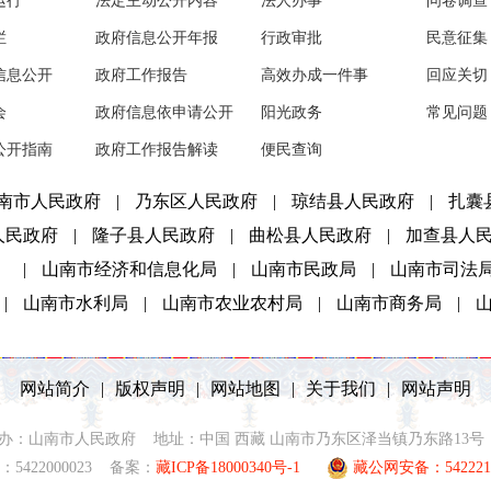
运行
法定主动公开内容
法人办事
问卷调查
栏
政府信息公开年报
行政审批
民意征集
信息公开
政府工作报告
高效办成一件事
回应关切
会
政府信息依申请公开
阳光政务
常见问题
公开指南
政府工作报告解读
便民查询
南市人民政府
|
乃东区人民政府
|
琼结县人民政府
|
扎囊
人民政府
|
隆子县人民政府
|
曲松县人民政府
|
加查县人
）
|
山南市经济和信息化局
|
山南市民政局
|
山南市司法
|
山南市水利局
|
山南市农业农村局
|
山南市商务局
|
网站简介
|
版权声明
|
网站地图
|
关于我们
|
网站声明
2021 主办：山南市人民政府 地址：中国 西藏 山南市乃东区泽当镇乃东路13号 联
5422000023 备案：
藏ICP备18000340号-1
藏公网安备：5422210