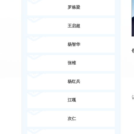
罗栋梁
王启超
杨智华
张维
杨红兵
江嘎
次仁