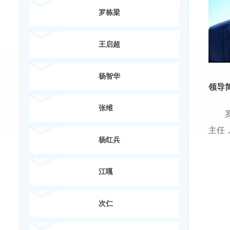
罗栋梁
王启超
杨智华
领导
张维
主任
杨红兵
江嘎
次仁