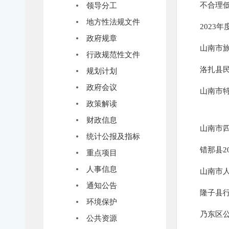
不合理
领导分工
地方性法规文件
2023
政府规章
山南市
行政规范性文件
洛扎县
规划计划
政府会议
山南市特
政策解读
财政信息
山南市
统计公报及指标
错那县2
重点项目
人事信息
山南市
通知公告
隆子县
环境保护
乃东区
公共资源