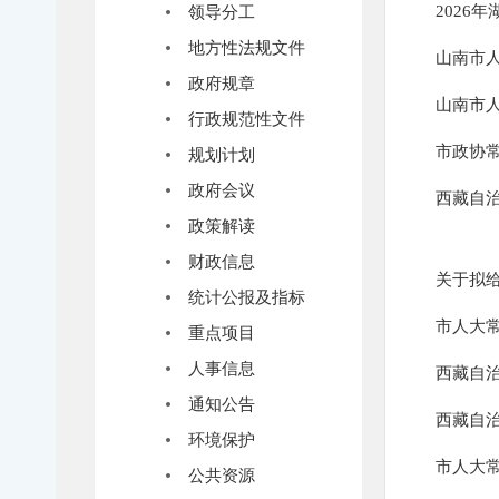
2026
领导分工
地方性法规文件
山南市
政府规章
山南市
行政规范性文件
市政协
规划计划
政府会议
西藏自治
政策解读
财政信息
关于拟
统计公报及指标
市人大
重点项目
人事信息
西藏自
通知公告
西藏自
环境保护
市人大
公共资源