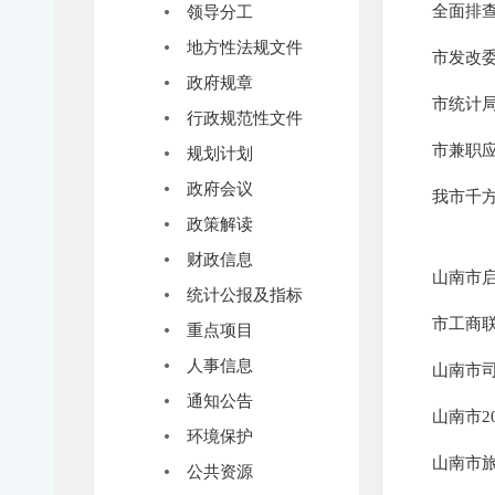
全面排
领导分工
地方性法规文件
政府规章
市统计局
行政规范性文件
市兼职应
规划计划
政府会议
我市千
政策解读
财政信息
山南市
统计公报及指标
市工商
重点项目
人事信息
通知公告
山南市2
环境保护
山南市
公共资源