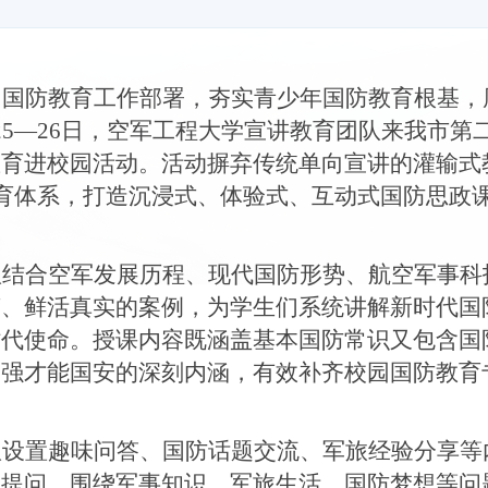
民国防教育工作部署，夯实青少年国防教育根基，
25—26日，空军工程大学宣讲教育团队来我市第
育进校园活动。活动摒弃传统单向宣讲的灌输式
教育体系，打造沉浸式、体验式、互动式国防思政
。
队结合空军发展历程、现代国防形势、航空军事科
言、鲜活真实的案例，为学生们系统讲解新时代国
时代使命。授课内容既涵盖基本国防常识又包含国
军强才能国安的深刻内涵，有效补齐校园国防教育
队设置趣味问答、国防话题交流、军旅经验分享等
极提问、围绕军事知识、军旅生活、国防梦想等问