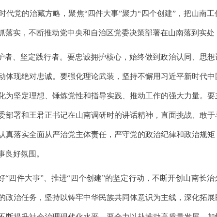
时代党的治藏方略，聚焦“四件大事”聚力“四个创建”，把山南
抓落实，不断推动党中央和自治区党委决策部署在山南落到实处
拥护者、坚定践行者。要忠诚拥护核心，始终做到政治认同、思
动体现绝对忠诚。要强化理论武装，坚持不懈用习近平新时代中
化为坚定理想、锤炼党性和指导实践、推动工作的强大力量。要
委部署和王君正书记在山南调研时的讲话精神，直面挑战、敢于
认真落实全面从严治党主体责任，严守党的政治纪律和政治规矩
事良好氛围。
好“四件大事”、推进“四个创建”的坚定行动，不断开创山南长
的政治任务，坚持以铸牢中华民族共同体意识为主线，深化拓展
不断提升社会治理现代化水平。要全力以赴推动高质量发展，加