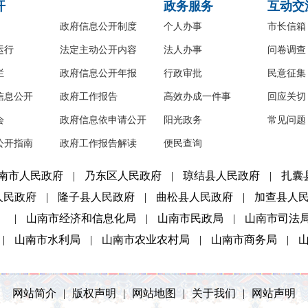
开
政务服务
互动交
政府信息公开制度
个人办事
市长信箱
运行
法定主动公开内容
法人办事
问卷调查
栏
政府信息公开年报
行政审批
民意征集
信息公开
政府工作报告
高效办成一件事
回应关切
会
政府信息依申请公开
阳光政务
常见问题
公开指南
政府工作报告解读
便民查询
南市人民政府
|
乃东区人民政府
|
琼结县人民政府
|
扎囊
人民政府
|
隆子县人民政府
|
曲松县人民政府
|
加查县人
）
|
山南市经济和信息化局
|
山南市民政局
|
山南市司法
|
山南市水利局
|
山南市农业农村局
|
山南市商务局
|
网站简介
|
版权声明
|
网站地图
|
关于我们
|
网站声明