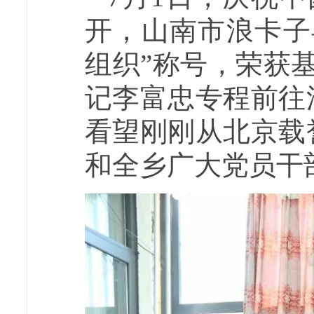
开，山南市浪卡子
组织”称号，荣获
记李富忠专程前往
看望刚刚从北京载
和全乡广大党员干