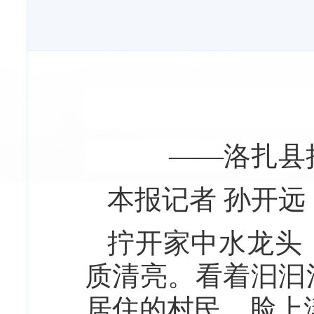
——洛扎县
本报记者 孙开远
拧开家中水龙头
质清亮。看着汩汩
居住的村民，脸上