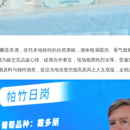
酿造美酒，依托本地独特的自然禀赋，酒体饱满圆润、香气馥
酒为媒交流品鉴心得、磋商合作事宜，现场氛围热烈浓厚。受邀
酒原料与独特酒质，提议当地深度挖掘高原风土人文底蕴，走精