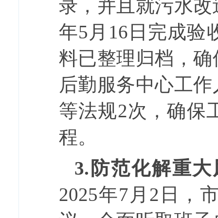
录，并且就污水改
年
5
月
16
日完成验
料已整理归档，
确
后勤服务中心工作
等法规
2
次
，确保
程。
3.
防范化解重大
2025
年
7
月
2
日，