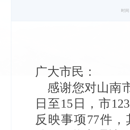
时间：2
广大市民：
感谢您对山南
日至
15
日，市
123
反映事项
77
件，