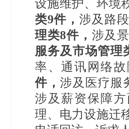
设施维护
、
环境
类
9
件，
涉及路
理类
8
件，
涉及
服务
及市场管理
率、通讯网络故
件，
涉及
医疗服
涉及
薪资保障方
理
、电力设施迁