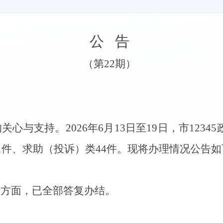
公
告
（第
22
期）
的关心
与
支持。
2026
年
6
月
13
日至
19
日，市
12345
1
件、
求助（投诉）类
44
件。现将办理情况公告如
询
方面，
已全部答复
办结。