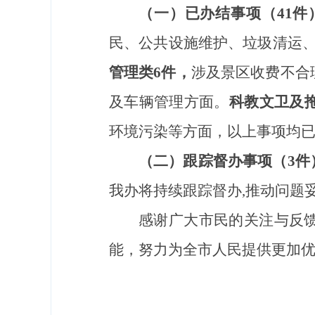
（一）已办结事项（
41
件
民、
公共设施维护
、垃圾清运
管理类
6
件，
涉及
景区收费
不合
及车辆管理方面。
科教文卫
及
环境污染等方面，
以上事项均
（二）跟踪督办事项（
3
件
我办将持续跟踪督办
,
推动问题
感谢广大
市民
的关注与反
能，努力
为全市人民
提供更加