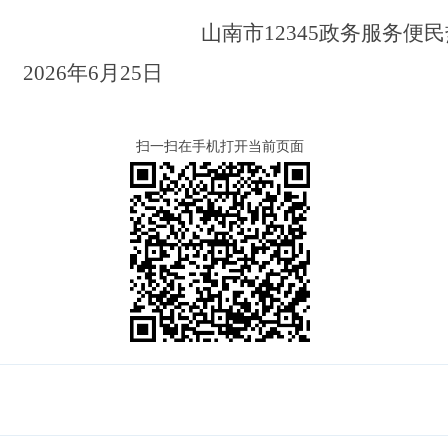
山南市
12345
政务
202
6
年
6
月
25
日
扫一扫在手机打开当前页面