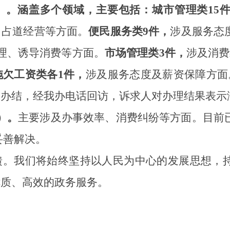
）。
涵盖多个领域，主要包括：
城市管理类
15
、
占道经营
等
方面
。
便民服务类
9
件，
涉及
服务态
理、诱导消费
等方面。
市场管理类
3
件，
涉及消费
拖欠工资
类各
1
件，
涉及
服务态度
及
薪资保障方面
已办结，经我办电话回访，诉求人对办理结果表示
）。
主要涉及
办事效率、消费纠纷等方面
。
目前
妥善解决。
馈
。
我们将
始终坚持
以人民为中心的发展思想，
优质、高效的政务
服务。