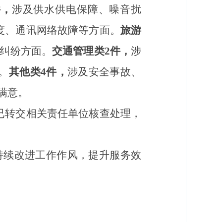
件，
涉及
供水供电保障、噪音扰
度、通讯网络故障等方面。
旅游
纠纷方面。
交通管理类
2
件，
涉
。
其他类
4
件，
涉及
安全事故、
满意。
已
转交相关
责任
单位
核查处理，
持续
改进工作作风，
提升服务效