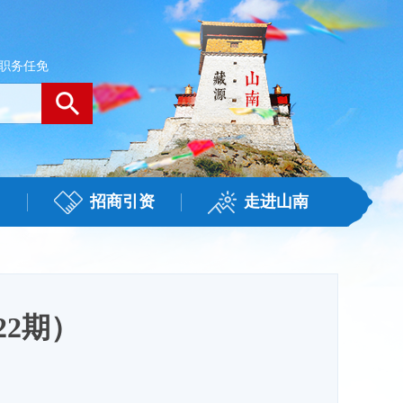
职务任免
招商引资
走进山南
22期）