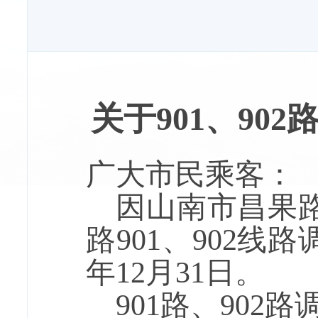
关于
901
、
902
广大市民乘客：
因山南市昌果
路
901
、
902
线路
年
12
月
31
日。
901
路、
902
路