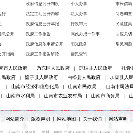
政府信息公开制度
个人办事
市长信箱
运行
法定主动公开内容
法人办事
问卷调查
栏
政府信息公开年报
行政审批
民意征集
信息公开
政府工作报告
高效办成一件事
回应关切
会
政府信息依申请公开
阳光政务
常见问题
公开指南
政府工作报告解读
便民查询
南市人民政府
|
乃东区人民政府
|
琼结县人民政府
|
扎囊
人民政府
|
隆子县人民政府
|
曲松县人民政府
|
加查县人
）
|
山南市经济和信息化局
|
山南市民政局
|
山南市司法
|
山南市水利局
|
山南市农业农村局
|
山南市商务局
|
网站简介
|
版权声明
|
网站地图
|
关于我们
|
网站声明
2021 主办：山南市人民政府 地址：中国 西藏 山南市乃东区泽当镇乃东路13号 联