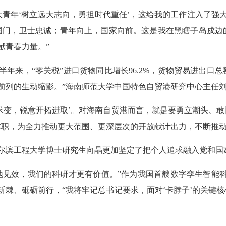
大青年‘树立远大志向，勇担时代重任’，这给我的工作注入了强
国门，卫士忠诚；青年向上，国家向前。这是我在黑瞎子岛戍边
献青春力量。”
年来，“零关税”进口货物同比增长96.2%，货物贸易进出口总额
前列的生动缩影。”海南师范大学中国特色自贸港研究中心主任
变求变，锐意开拓进取’。对海南自贸港而言，就是要勇立潮头、
本职，为全力推动更大范围、更深层次的开放献计出力，不断推
尔滨工程大学博士研究生向晶更加坚定了把个人追求融入党和国
地见效，我们的科研才更有价值。”作为我国首艘数字孪生智能科
斩棘、砥砺前行，“我将牢记总书记要求，面对‘卡脖子’的关键