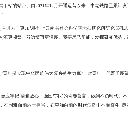
站的站台。自2021年12月开通运营以来，中老铁路已累计发送旅
”。
到奋进方向更加明晰。”云南省社会科学院老挝研究所研究员孔
交流更频繁、双边情谊更深厚。我要尽己所能，发挥研究优势，
到‘青年是实现中华民族伟大复兴的生力军’，对青年一代寄予厚
更应牢记‘请党放心，强国有我’的青春誓言，做到不负时代、不
，在困难面前敢于担当，在奔涌向前的时代浪潮中不懈奋斗, 