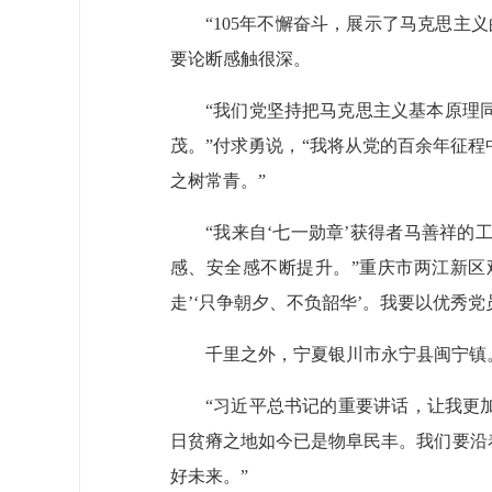
“105年不懈奋斗，展示了马克思
要论断感触很深。
“我们党坚持把马克思主义基本原理
茂。”付求勇说，“我将从党的百余年征
之树常青。”
“我来自‘七一勋章’获得者马善祥
感、安全感不断提升。”重庆市两江新区
走’‘只争朝夕、不负韶华’。我要以优秀
千里之外，宁夏银川市永宁县闽宁镇。
“习近平总书记的重要讲话，让我更
日贫瘠之地如今已是物阜民丰。我们要沿
好未来。”