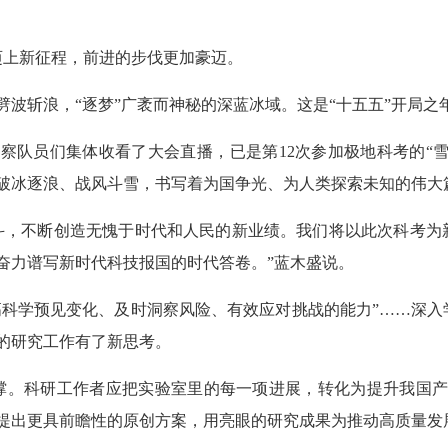
迈上新征程，前进的步伐更加豪迈。
劈波斩浪，“逐梦”广袤而神秘的深蓝冰域。这是“十五五”开局
队员们集体收看了大会直播，已是第12次参加极地科考的“雪龙
破冰逐浪、战风斗雪，书写着为国争光、为人类探索未知的伟大
斗，不断创造无愧于时代和人民的新业绩。我们将以此次科考为
奋力谱写新时代科技报国的时代答卷。”蓝木盛说。
提高科学预见变化、及时洞察风险、有效应对挑战的能力”……深
的研究工作有了新思考。
撑。科研工作者应把实验室里的每一项进展，转化为提升我国产
提出更具前瞻性的原创方案，用亮眼的研究成果为推动高质量发