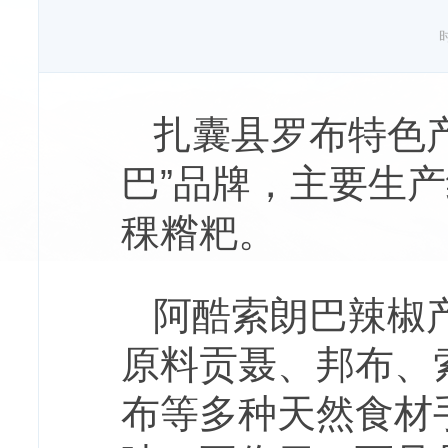
时
扎囊县罗布特色
巴”品牌，主要生
稞糌粑。
阿酷索朗巴辣椒
原料贡聂、邦布、
布等多种天然食材