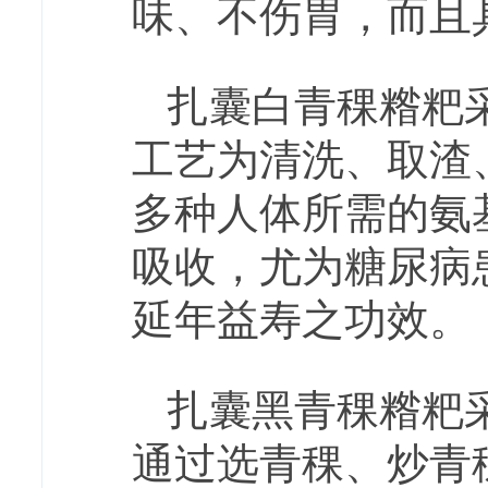
味、不
伤胃，而且
扎囊白青稞糌粑
工艺为清洗、取渣
多种人体所需的氨
吸收，尤为糖尿病
延年益寿之功效。
扎囊黑青稞糌粑
通过选青稞、炒青