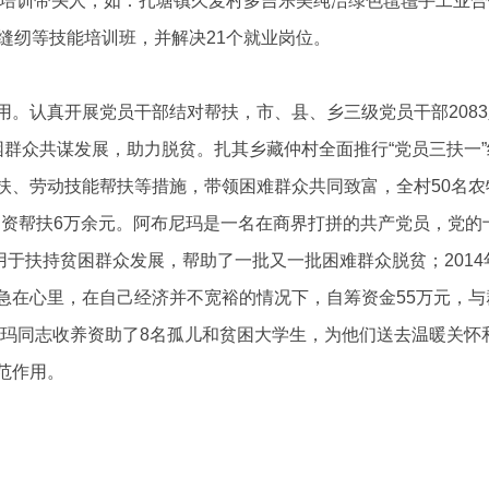
培训带头人
，如：扎塘镇久麦村多吉乐美纯洁绿色氆氇手工业合
缝纫等技能培训班，
并解决
21
个就业岗位。
用。
认真开展党员干部结对帮扶，市、县、乡三级党员干部
2083
困群众共谋发展，助力脱贫。
扎其乡藏仲村全面推行
“党员三扶一
扶、劳动技能帮扶等措施，带领困难群众共同致富，全村
50
名农
物资帮扶
6
万余元。阿布尼玛是一名在商界打拼的共产党员，党的
用于扶持贫困群众发展，帮助了一批又一批困难群众脱贫；
2014
急在心里，在自己经济并不宽裕的情况下，自筹资金
55
万元，与
尼玛同志收养资助了
8
名孤儿和贫困大学生，为他们送去温暖关怀
范作用。