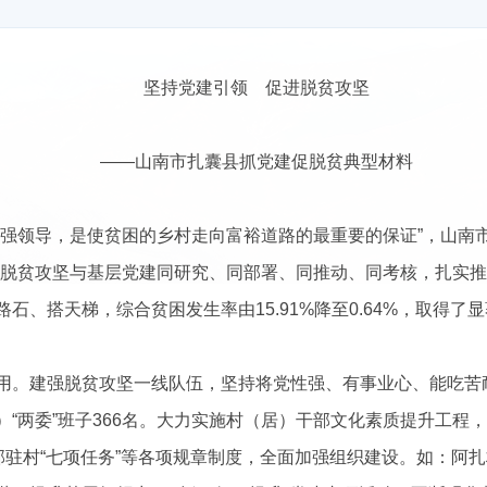
坚持党建引领
促进脱贫攻坚
——山南市扎囊县抓党建促脱贫典型材料
坚强领导，是使贫困的乡村走向富裕道路的最重要的保证”，山南
持脱贫攻坚与基层党建同研究、同部署、同推动、同考核，扎实
路石、搭天梯，综合贫困发生率由
15.91%
降
至
0.64%
，
取得了显
用。
建强脱贫攻坚一线队伍，
坚持将党性强、有事业心、能吃苦
）
“两委”班子
366
名。大力实施村（居）干部文化素质提升工程，
部驻村“七项任务”等各项规章制度，全面加强组织建设。如：阿