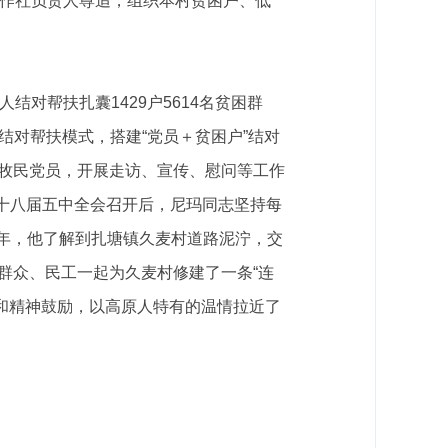
作社负责人尊追，
组织本村贫困户、低
人结对帮扶扎囊
1429
户
5614
名贫困群
”结对帮扶模式，搭建“党员＋贫困户”结对
牧民党员，开展走访、宣传、慰问等工作
十八届五中全会召开后，尼玛同志坚持每
年，他了解到扎塘镇久麦村道路泥泞，交
群众、民工一起为久麦村修建了一条“连
和精神鼓励，以高原人特有的温情拉近了