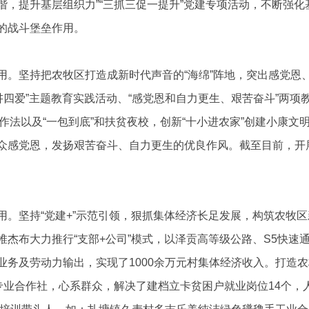
谐，提升基层组织力”“三抓三促一提升”党建专项活动，不断强
的战斗堡垒作用。
用。
坚持把农牧区打造成新时代声音的
“海绵”阵地，突出
感党恩
讲四爱”主题教育实践活动、“感党恩和自力更生、艰苦奋斗”两项
工作法
以及
“一包到底”和扶贫夜校，创新
“十小进农家”创建小康文
众感党恩，发扬艰苦奋斗、自力更生的优良作风。截至目前，开
用。
坚持
“党建
+
”示范引领，狠抓集体经济长足发展，构筑农牧
堆杰布大力推行
“支部
+
公司
”模式，以泽贡高等级公路、
S5
快速
业务及劳动力输出，实现了
1000
余万元村集体经济收入
。
打造农
民专业合作社，心系群众，解决了
建档立卡贫困户
就业岗位
14
个，