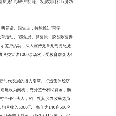
化基层党组织政治功能、发展功能和服务功
、听党话、跟党走，
持续推进
“两学一
教育活动、
“感党恩、算富帐，脱贫致富奔
明示范户活动
，深入宣传党章党规党纪党
展
各类宣讲
1000
余
场次，受教育
群众达
4
区新时代发展的潜力引擎。
打造集体经济
通道建设为契机，充分整合村民资金，购
村合作带头人
，如：扎其乡农牧民党员
人均月收入
5000
元，每年为
140
户
500
名