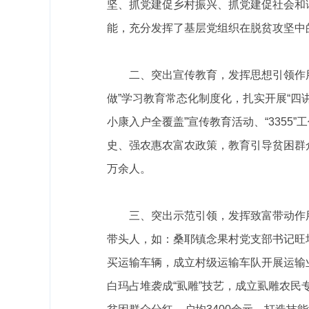
坚、抓党建促乡村振兴、抓党建促社会和
能，充分发挥了基层党组织在脱贫攻坚中
二、突出宣传教育，发挥思想引领作
做”学习教育常态化制度化，扎实开展“四
小康
入户全覆盖
”宣传教育
活动、
“
3355
”
史、强农惠农富农政策，教育引导贫困群
万余
人。
三、突出示范引领，发挥致富带动作
带头人
，如：桑耶镇念果村党支部书记旺
买运输车辆，
成立村级运输车队开展运输
白玛占堆袭成
“虱雕”技艺，成立虱雕农