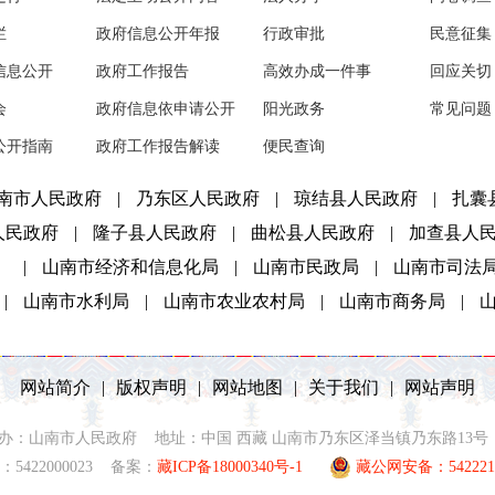
栏
政府信息公开年报
行政审批
民意征集
信息公开
政府工作报告
高效办成一件事
回应关切
会
政府信息依申请公开
阳光政务
常见问题
公开指南
政府工作报告解读
便民查询
南市人民政府
|
乃东区人民政府
|
琼结县人民政府
|
扎囊
人民政府
|
隆子县人民政府
|
曲松县人民政府
|
加查县人
）
|
山南市经济和信息化局
|
山南市民政局
|
山南市司法
|
山南市水利局
|
山南市农业农村局
|
山南市商务局
|
网站简介
|
版权声明
|
网站地图
|
关于我们
|
网站声明
2021 主办：山南市人民政府 地址：中国 西藏 山南市乃东区泽当镇乃东路13号 联
5422000023 备案：
藏ICP备18000340号-1
藏公网安备：5422210