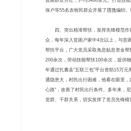
贫困群众分红，户均
3400
余元。
打造技能
保户等
55
名农牧民群众开展了氆氇编织、
四、突出精准帮扶，发挥先锋模范作
众，每年深入贫困户家中
4
次以上，与贫
帮扶平台，广大党员采取免息贴息资金帮
200
余次，劳动技能帮扶
100
余次，提供
年通过扎囊县“五联三包”平台资助
15
万元
通隐患大，村民出行困难，他看在眼里，
心路”，改善了村民出行条件。多年来，
党群、干群关系，切实发挥了党员先锋模