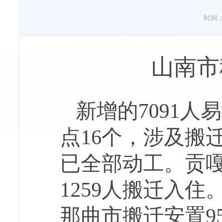
时间：20
山南市
新增的
7091
人易
点
16
个，涉及搬
已全部动工。
贡
1259
人搬迁入住
那曲市搬迁安置
9