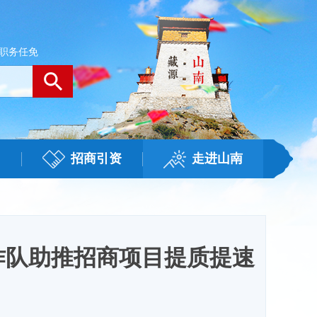
职务任免
招商引资
走进山南
作队助推招商项目提质提速