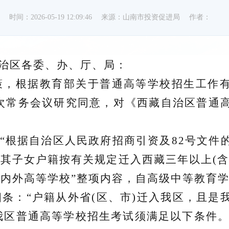
时间：2026-05-19 12:09:46
来源：山南市投资促进局
作者：
自治区各委
、
办
、
厅
、
局：
策，根据教育部关于普通高等学校招生工作
3次常务会议研究同意，对《西藏自治区普通
“
根据自治区人民政府招商引资及
82号文件
，其子女户籍按有关规定迁入西藏三年以上(
区内外高等学校
”
整项内容，自高级中等教育
四条：
“
户籍从外省
(区
、
市
)迁入我区，且是
我区普通高等学校招生考试须满足以下条件