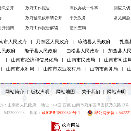
信息公开
政府工作报告
高效办成一件事
回应关切
会
政府信息依申请公开
阳光政务
常见问题
公开指南
政府工作报告解读
便民查询
南市人民政府
|
乃东区人民政府
|
琼结县人民政府
|
扎囊
人民政府
|
隆子县人民政府
|
曲松县人民政府
|
加查县人
）
|
山南市经济和信息化局
|
山南市民政局
|
山南市司法
|
山南市水利局
|
山南市农业农村局
|
山南市商务局
|
网站简介
|
版权声明
|
网站地图
|
关于我们
|
网站声明
2021 主办：山南市人民政府 地址：中国 西藏 山南市乃东区泽当镇乃东路13号 联
5422000023 备案：
藏ICP备18000340号-1
藏公网安备：5422210