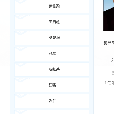
罗栋梁
王启超
杨智华
领导
张维
杨红兵
主任
江嘎
次仁