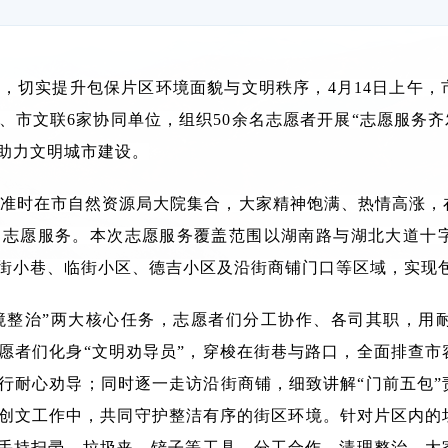
，切实提升包保片区环境面貌与文明秩序，4月14日上午，
、市文联6家协同单位，组织50余名志愿者开展“志愿服务齐
助力文明城市建设。
者准时在市自然资源局大院集合，大家精神饱满、热情高涨，
明志愿服务。本次志愿服务覆盖范围以湖南路与湖北大道十
街小巷、临街小区、德吉小区及沿街商铺门口等区域，实现
境整治”两大核心任务，志愿者们分工协作、各司其职，用
愿者们化身“文明劝导员”，穿梭在街巷与路口，全面排查市
行耐心劝导；同时逐一走访沿街商铺，细致讲解“门前五包”
创文工作中，共同守护整洁有序的街区环境。针对片区内的
，手持扫帚、垃圾夹、铲子等工具，分工合作、清理整治。大