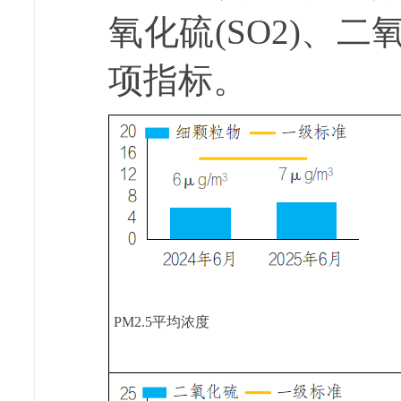
氧化硫
(SO
2
)
、二
项指标。
PM
2.5
平均浓度