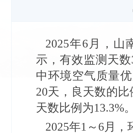
202
5
年
6
月
，
山
示
，
有效监测天数
中环境空气质
量优
20
天
，良
天数的比
天数比例为
13.3%
202
5
年
1
～
6
月，