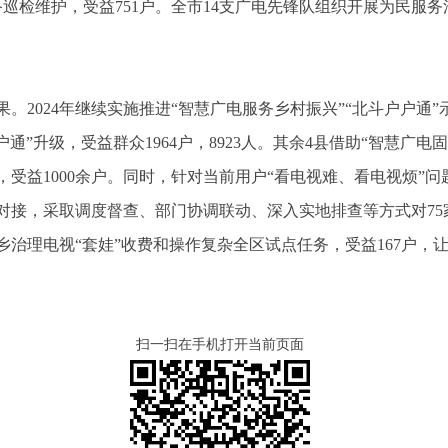
备巡检维护，受益751户。全市14支广电先锋队组织开展为民服务活
。2024年继续实施推进“智慧广电服务乡村振兴”“北斗户户通
户通”升级，受益群众1964户，8923人。其余4县借助“智慧广
，受益1000余户。同时，针对当前用户“看电视难、看电视烦”
接，采取调度督查、部门协调联动、深入实地排查等方式对75家酒
治理电视“套娃”收费和操作复杂全区试点任务，受益167户，
扫一扫在手机打开当前页面