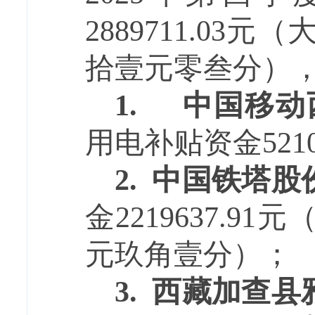
2889711.03元（
拾壹元零叁分
）
1.
中国移动
用电补贴资金521
2.
中国铁塔股
金
2219637.91
元
元玖角壹分）；
3.
西藏加查县