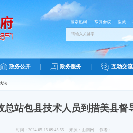
搜索热词：
常务会议
援藏
政务公开
政务服务
互动交流
执法
牧总站包县技术人员到措美县督
时间：2024-05-15 09:45:55
来源：山南网
作者：