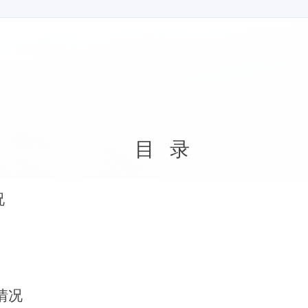
目
录
况
情况