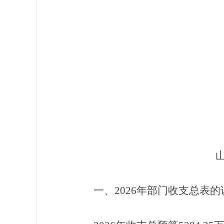
一、
202
6
年部门收支总表的