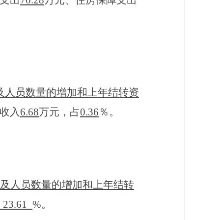
支出
70.28
万
元
、住房保障支出
及人员数量的增加和上年结转资
收入
6.68
万元，占
0.36
％
。
及人员数量的增加和上年结转
23.61
%。