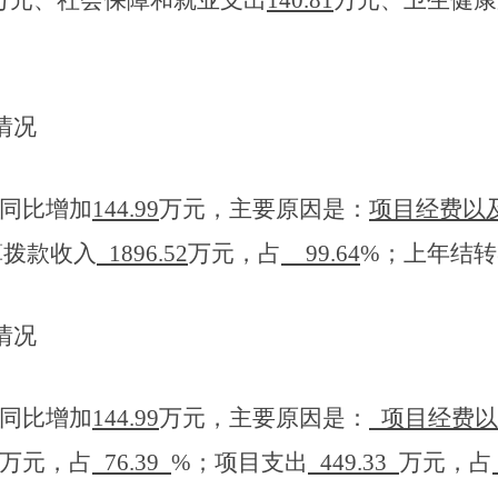
万元
、社会保障和就业支出
140.81
万元
、卫生健康
情况
同比增加
144.99
万元，主要
原因是：
项目经费以
算拨款收入
1896.52
万元，占
99.64
%；
上年结转
情况
同比增加
144.99
万元，主要
原因是：
项目经费以
万元，占
76.39
%；项目支出
449.33
万元，占