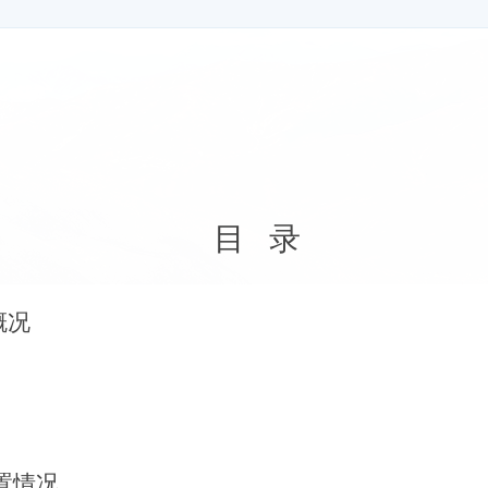
目
录
概况
置
情况