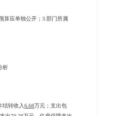
预算
应
单独公开；
3.部门
所属
分析
年结转收入
6.68
万元
；支出包