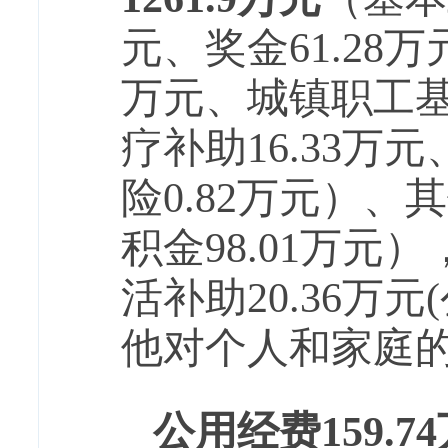
元、奖金
61.28
万
万元、
城镇职工
疗补助
16.33
万元
险
0.
8
2万元
）
、
其
积金
98.01
万元
）
活补助
20.36
万元
他对个人和家庭
公用经费
159.74