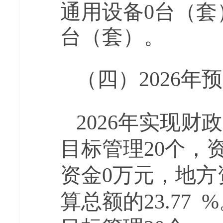
通用设备
0台（
台（套）。
（四）
202
6
年预
202
6
年实现财政
目标管理
20
个，
资金
0万元，地
算总额的
23.77
%