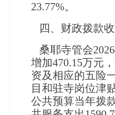
23.77
%。
四、财政拨款收
桑耶寺管会
202
6
增加
470.15
万元，
资
及
相应的五险
目和驻寺岗位津
公共预算当年拨
共服务支出
1590.