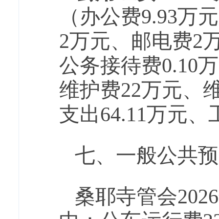
（
办公费
9.93万
2万元、
邮电费
2
公务接待费
0.10
维护费
22万元、
支出
64.11
万元、
七、一般公共预
桑耶寺管会
202
6