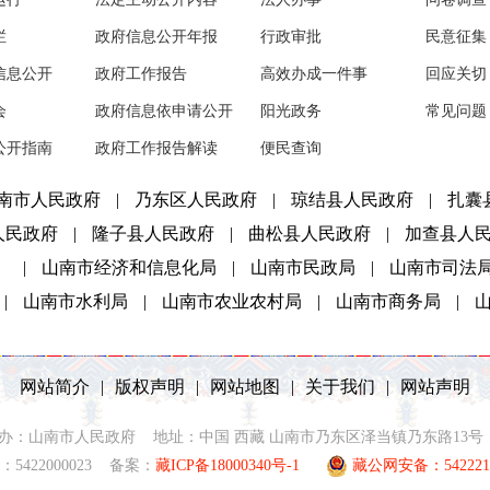
栏
政府信息公开年报
行政审批
民意征集
信息公开
政府工作报告
高效办成一件事
回应关切
会
政府信息依申请公开
阳光政务
常见问题
公开指南
政府工作报告解读
便民查询
南市人民政府
|
乃东区人民政府
|
琼结县人民政府
|
扎囊
人民政府
|
隆子县人民政府
|
曲松县人民政府
|
加查县人
）
|
山南市经济和信息化局
|
山南市民政局
|
山南市司法
|
山南市水利局
|
山南市农业农村局
|
山南市商务局
|
网站简介
|
版权声明
|
网站地图
|
关于我们
|
网站声明
2021 主办：山南市人民政府 地址：中国 西藏 山南市乃东区泽当镇乃东路13号 联
5422000023 备案：
藏ICP备18000340号-1
藏公网安备：5422210