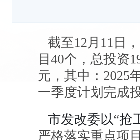
截至
12
月
11
日，
目
40
个，总投资
1
元，其中：
2025
一季度计划完成
市发改委以
“
抢
严格落实重点项