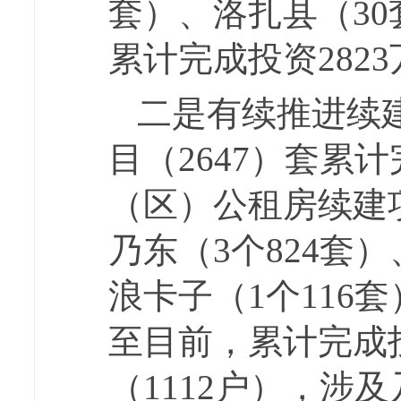
套）、洛扎县（30
累计完成投资282
二是有续推进续
目（
2647
）套累计
（区）公租房续建项
乃东（3个824套
浪卡子（1个116
至目前，累计完成
（
1112
户），涉及