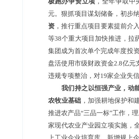
极跑办争资立项
，全年争取中
元。狠抓项目谋划储备，初步纳入
资
，推行重点项目要素提前介入
等38个重大项目加快推进，拉
集团成为首次单个完成年度投资
盘活使用市级财政资金2.8亿
违规专项整治，对19家企业失
我们持之以恒强产业，动
农牧业基础
，加强耕地保护和建
推进农产品“三品一标”工作，
家现代农业产业园立项实施，全
上工业企业培育库，新增规上企