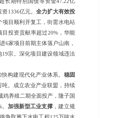
长期特别国债等资金47.22亿
资1336亿元。
全力扩大有效投
9个项目顺利开复工，街需水电站
目投资贡献率超过20%，华能
进6家项目前期主体落户山南，
地19宗。深化项目建设领域违法
加快构建现代化产业体系。
稳固
6万吨。成立农业产业联盟，持续
藏鸡养殖二期全面投产，隆子国
%。
加强新型工业支撑
，建立规
接争取雅下水电工程125万吨水