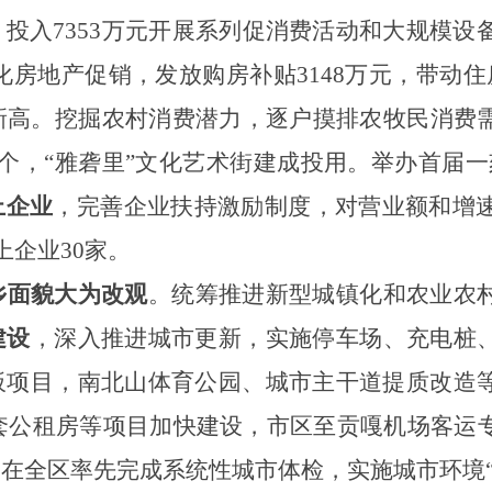
，投入7353万元开展系列促消费活动和大规模设
化房地产促销，发放购房补贴3148万元，带动住
新高。挖掘农村消费潜力，逐户摸排农牧民消费
个，“雅砻里”文化艺术街建成投用。举办首届一
上企业
，完善企业扶持激励制度，对营业额和增速
上企业30家。
乡面貌大为改观
。
统筹推进新型城镇化和农业农
建设
，深入推进城市更新，实施停车场、充电桩
板项目，南北山体育公园、城市主干道提质改造
27套公租房等项目加快建设，市区至贡嘎机场客
在全区率先完成系统性城市体检，实施城市环境“