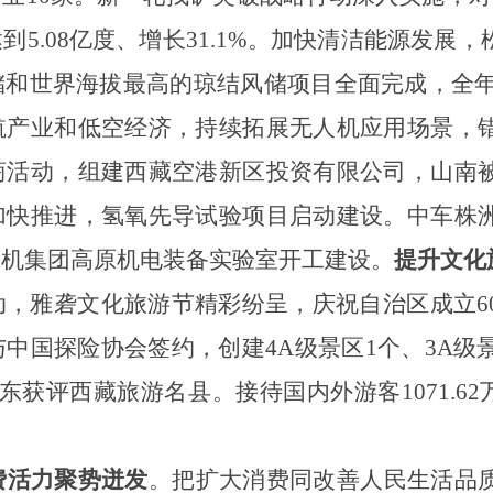
5.08亿度、增长31.1%。加快清洁能源发展
和世界海拔最高的琼结风储项目全面完成，全年发
航产业和低空经济，持续拓展无人机应用场景，
商活动，组建西藏空港新区投资有限公司，山南
加快推进，氢氧先导试验项目启动建设。中车株
国机集团高原机电装备实验室开工建设。
提升文化
动，雅砻文化旅游节精彩纷呈，庆祝自治区成立6
与中国探险协会签约，创建4A级景区1个、3A级
获评西藏旅游名县。接待国内外游客1071.62万
费活力聚势迸发
。
把扩大消费同改善人民生活品