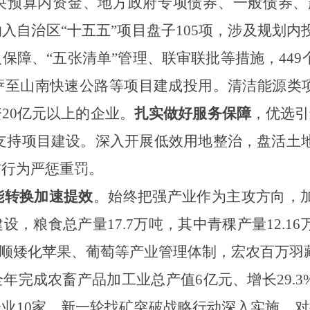
央预算内资金、地方政府专项债券、一般债券、超
自治区“十五五”项目盘子105项，涉及规划内投
保障、“五张清单”管理、联审联批等措施，44
萨至山南快速公路等项目建成投用。清洁能源类项
20亿元以上的企业。
扎实做好服务保障
，优选引
元支持项目建设。深入开展低效用地整治，盘活土
信行为严惩重罚。
能转换加速提效
。
始终把强产业作为主攻方向，
设，粮食总产量17.7万吨，其中青稞产量12.1
理顺矮化苹果、葡萄等产业管理体制，宏农百万羽
年完成农畜产品加工业总产值6亿元、增长29.3
业10家。新一轮找矿突破战略行动深入实施，对