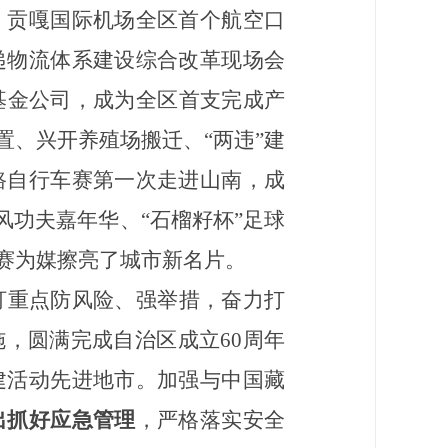
，贡嘎国际机场全区首个航空口
递物流体系建设综合改革现场会
基金公司，成为全区首支完成产
、兴开养殖场搬迁、“两违”建
路自行车赛第一次走进山南，成
风功夫嘉年华、“石榴籽杯”足球
赛为媒擦亮了城市新名片。
盯重点防风险、强举措，奋力打
，圆满完成自治区成立60周年
建活动先进地市。加强与中国藏
出抓好应急管理
，严格落实安全