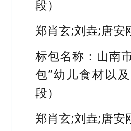
段）
郑肖玄
;刘垚;唐安
标包名称：山南
包”幼儿食材以
段）
郑肖玄
;刘垚;唐安