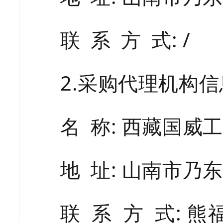
联
系
方
式
: /
2.采购代理机构
名
称
: 西藏国威
地
址
: 山南市乃
联
系
方
式
: 熊