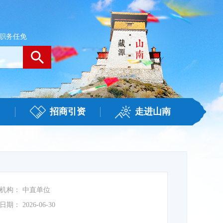
职务任免
招商引资
走进山南
机构：
中直单位
日期：
2026-06-30