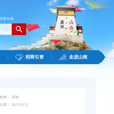
职务任免
招商引资
走进山南
机构：
其他
日期：
2023-10-25