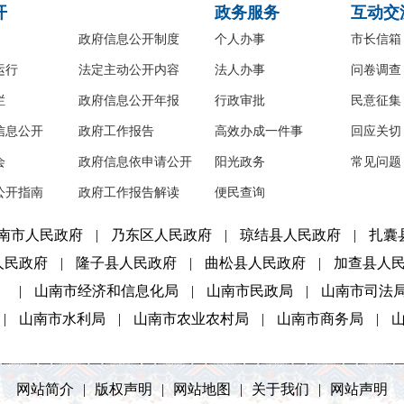
开
政务服务
互动交
政府信息公开制度
个人办事
市长信箱
运行
法定主动公开内容
法人办事
问卷调查
栏
政府信息公开年报
行政审批
民意征集
信息公开
政府工作报告
高效办成一件事
回应关切
会
政府信息依申请公开
阳光政务
常见问题
公开指南
政府工作报告解读
便民查询
南市人民政府
|
乃东区人民政府
|
琼结县人民政府
|
扎囊
人民政府
|
隆子县人民政府
|
曲松县人民政府
|
加查县人
）
|
山南市经济和信息化局
|
山南市民政局
|
山南市司法
|
山南市水利局
|
山南市农业农村局
|
山南市商务局
|
网站简介
|
版权声明
|
网站地图
|
关于我们
|
网站声明