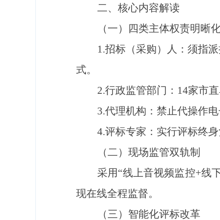
二、核心内容解读
（一）四类主体权责明晰
1.
招标（采购）人：须指派
式。
2.
行政监管部门：
14
家市直
3.
代理机构：禁止代操作电
4.
评标专家：实行评
标终身
（二）现场监管双轨制
采用
“
线上音视频监控
+
线
现在线全程监督。
（三）智能化
评标
改革