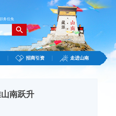
职务任免
招商引资
走进山南
推山南跃升