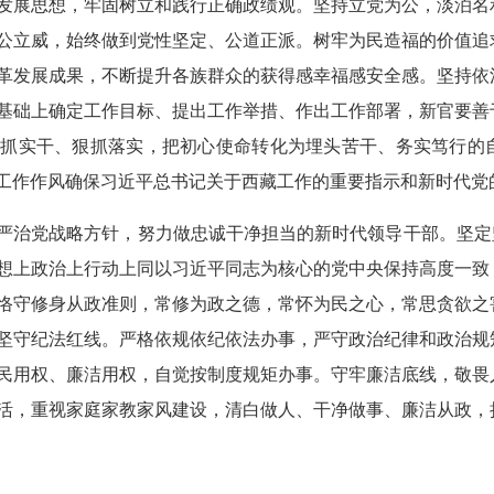
发展思想，牢固树立和践行正确政绩观。坚持立党为公，淡泊名
公立威，始终做到党性坚定、公道正派。树牢为民造福的价值追
革发展成果，不断提升各族群众的获得感幸福感安全感。坚持依
基础上确定工作目标、提出工作举措、作出工作部署，新官要善
真抓实干、狠抓落实，把初心使命转化为埋头苦干、务实笃行的
工作作风确保习近平总书记关于西藏工作的重要指示和新时代党
严治党战略方针，努力做忠诚干净担当的新时代领导干部。
坚定
想上政治上行动上同以习近平同志为核心的党中央保持高度一致
恪守修身从政准则，常修为政之德，常怀为民之心，常思贪欲之
坚守纪法红线。严格依规依纪依法办事，严守政治纪律和政治规
民用权、廉洁用权，自觉按制度规矩办事。守牢廉洁底线，敬畏
活，重视家庭家教家风建设，清白做人、干净做事、廉洁从政，