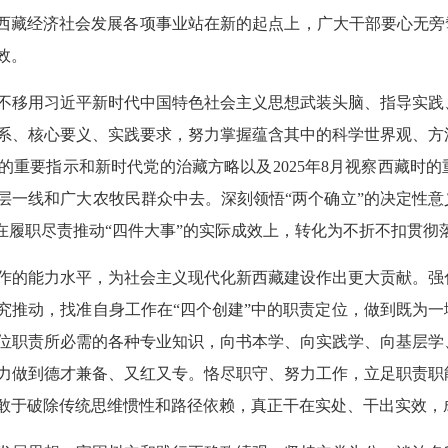
，西藏经济社会发展各项事业站在新的起点上，广大干部要心无旁
效。
不移用习近平新时代中国特色社会主义思想武装头脑、指导实践
系、核心要义、实践要求，努力掌握蕴含其中的科学世界观、方
的重要指示和新时代党的治藏方略以及2025年8月视察西藏时
层一线和广大农牧民群众中去。深刻领悟“两个确立”的决定性
现在履职尽责推动“四件大事”的实际成效上，转化为不折不扣贯彻
作的能力水平，为社会主义现代化新西藏建设作出更大贡献。强
究推动，找准自身工作在“四个创建”中的职责定位，做到既为
位职责所必需的各种专业知识，向书本学、向实践学、向基层学
力做到德才兼备、又红又专。恪尽职守、努力工作，立足职责职
敢于破除传统思维惯性和路径依赖，真正干在实处、干出实效，