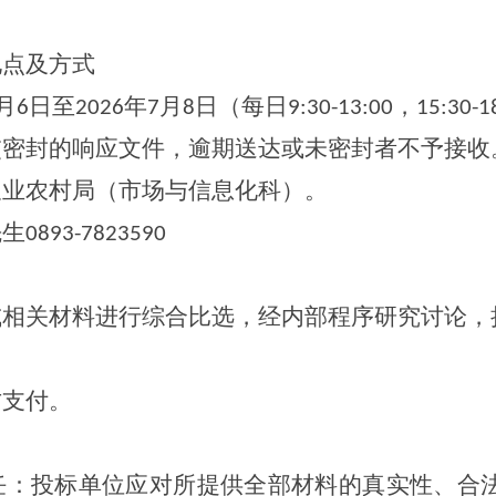
地点及方式
月
日至
年
月
日（每日
，
6
2026
7
8
9:30-13:00
15:30-1
交密封的响应文件，逾期送达或未密封者不予接收
农业农村局
（
市场与信息化
科）。
先生
089
3
-
7823590
或相关材料进行综合比选，经内部程序研究讨论，
方支付。
任：投标单位应对所提供全部材料的真实性、合