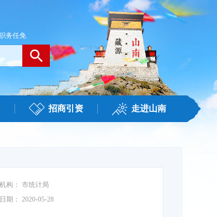
职务任免
招商引资
走进山南
机构：
市统计局
日期：
2020-05-28