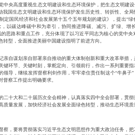
党中央高度重视生态文明建设和生态环境保护，把生态文明建设
动我国生态文明建设和生态环境保护发生历史性、转折性、全局
制定国民经济和社会发展第十五个五年规划的建议》，提出
“
绿
念，以碳达峰碳中和为牵引，协同推进降碳、减污、扩绿、增
域的思路和重点工作，充分体现了以习近平同志为核心的党中央
色转型，全面推进美丽中国建设指明了前进方向。
记亲自谋划亲自部署亲自推动的重大体制创新和重大改革举措，
关键环节、关键时刻，掌舵定向、引领前行，作出一系列重要指
的领导，继续发挥督察利剑作用，牢牢牵住责任制这个
“
牛鼻子
”
对督察工作提出明确要求。
的二十大和二十届历次全会精神，认真落实四中全会部署，贯彻
高质量发展，加快经济社会发展全面绿色转型，推动生态环境质
督察，要将贯彻落实习近平生态文明思想作为重大政治任务，把