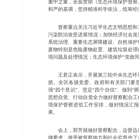
重中之重，全面贯彻《生态环境保护督察
和严的基调，坚持精准科学依法，统筹经
督察重点关注习近平生态文明思想和
污染防治攻坚进展情况；加快经济社会发
系统治理、重要生态屏障建设、自然保护
废物特别是危险废物处置、建筑垃圾处理
境问题及处理情况；生态环境保护
“
党政
王君正表示，开展第三轮中央生态环
措。全区各级党委、政府和有关部门要
强
“
四个意识
”
、坚定
“
四个自信
”
、做到
“
思想自觉、行动自觉全力做好督察配合工
境保护督察进驻工作安排，做好情况汇
果。
会上，郭芳就做好督察配合，边督边
律要求，接受被督察地方和社会监督作了