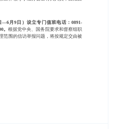
日
—6
月
9
日）设立专门值班电话：
0891-
00
。
根据党中央、国务院要求和督察组职
理范围的信访举报问题，将按规定交由被