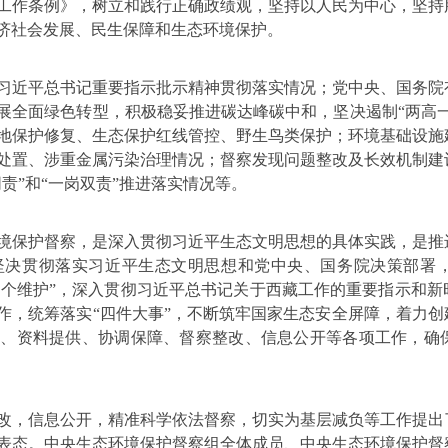
工作条例》，树立和践行正确政绩观，坚持以人民为中心，坚持
济社会发展、民生保障和生态环境保护。
习近平总书记重要指示批示精神贯彻落实情况；党中央、国务院
展全面绿色转型，积极稳妥推进碳达峰碳中和，坚决遏制
“
两高
地保护修复、生态保护红线管控、野生鸟类保护；环境基础设施
处置、涉重金属污染治理情况；督察发现问题整改及长效机制建
同责
”
和
“
一岗双责
”
推进落实情况等。
境保护督察，是深入贯彻习近平生态文明思想的具体实践，是推
坚决贯彻落实习近平生态文明思想和党中央、国务院决策部署
两个维护
”
，深入贯彻习近平总书记关于西藏工作的重要指示和新
作，统筹落实
“
四件大事
”
，不断筑牢国家生态安全屏障，着力创
报、资料提供、协调保障、督察整改、信息公开等各项工作，确
改，信息公开，精准科学依法督察，切实为基层减负等工作提出
表态。中央生态环境保护督察组全体成员、中央生态环境保护督