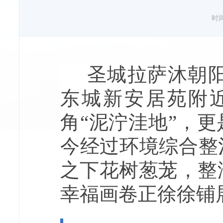
时间：
圣城拉萨沐朝阳
东城新安居苑附
角“泥泞洼地”，
今经过环境综合整
之下花树葱茏，整
幸福画卷正徐徐铺