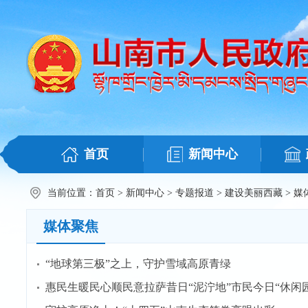
首页
新闻中心
当前位置：
首页
>
新闻中心
>
专题报道
>
建设美丽西藏
>
媒
媒体聚焦
“地球第三极”之上，守护雪域高原青绿
惠民生暖民心顺民意拉萨昔日“泥泞地”市民今日“休闲园